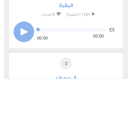
البقرة
0
11101
استماع
اعجاب
00:00
00:00
3
آل عمران
0
6548
استماع
اعجاب
00:00
00:00