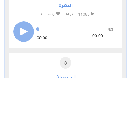
البقرة
0
11085
استماع
اعجاب
00:00
00:00
3
آل عمران
0
6530
استماع
اعجاب
00:00
00:00