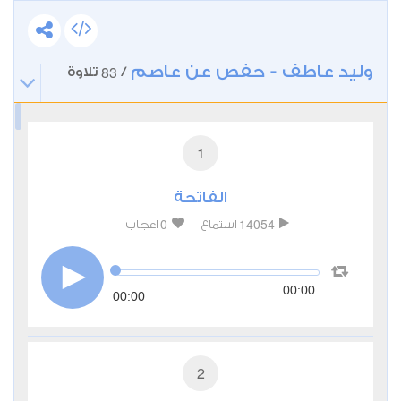
وليد عاطف - حفص عن عاصم
83
/
تلاوة
1
الفاتحة
0
14054
استماع
اعجاب
00:00
00:00
2