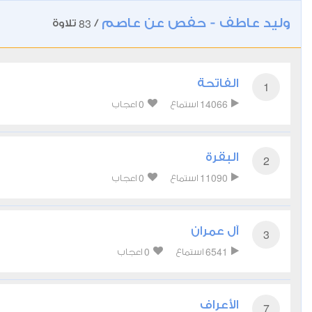
وليد عاطف - حفص عن عاصم
83
/
تلاوة
الفاتحة
1
0
14066
استماع
اعجاب
البقرة
2
0
11090
استماع
اعجاب
آل عمران
3
0
6541
استماع
اعجاب
الأعراف
7