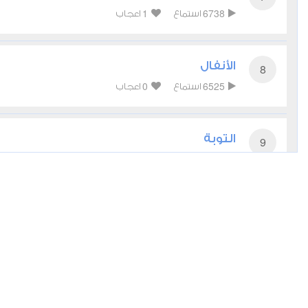
1
6738
استماع
اعجاب
الأنفال
8
0
6525
استماع
اعجاب
التوبة
9
1
9407
استماع
اعجاب
يونس
10
0
6859
استماع
اعجاب
هود
11
0
5610
استماع
اعجاب