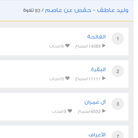
وليد عاطف - حفص عن عاصم
83
/
تلاوة
الفاتحة
1
0
14089
استماع
اعجاب
البقرة
2
0
11111
استماع
اعجاب
آل عمران
3
0
6552
استماع
اعجاب
الأعراف
7