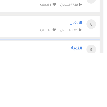
1
6748
استماع
اعجاب
الأنفال
8
0
6531
استماع
اعجاب
التوبة
9
1
9422
استماع
اعجاب
يونس
10
0
6870
استماع
اعجاب
هود
11
0
5622
استماع
اعجاب