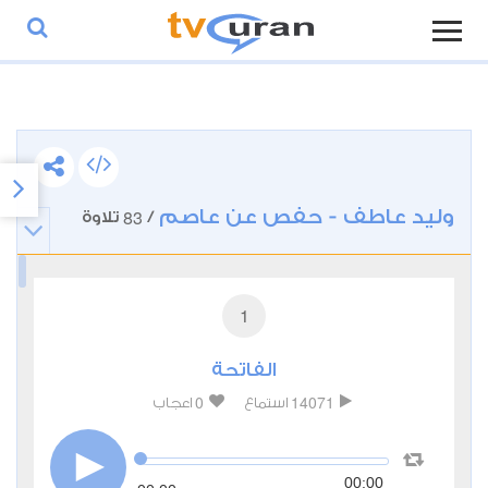
وليد عاطف - حفص عن عاصم
83
/
تلاوة
1
الفاتحة
0
14071
استماع
اعجاب
00:00