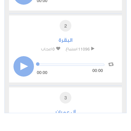
00:00
2
البقرة
0
11096
استماع
اعجاب
00:00
00:00
3
آل عمران
0
6543
استماع
اعجاب