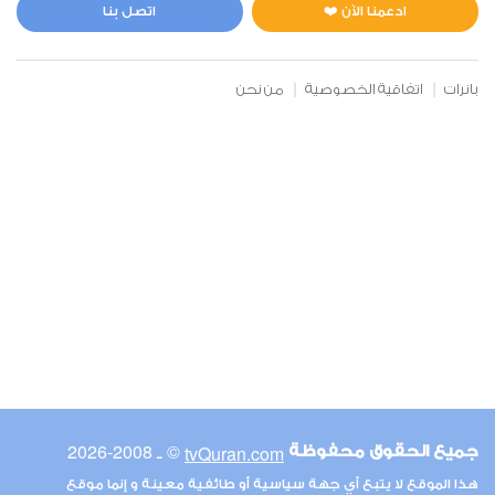
0
6528
استماع
اعجاب
ادعمنا الآن ❤️
اتصل بنا
بانرات
اتفاقية الخصوصية
من نحن
00:00
00:00
9
التوبة
1
9412
استماع
اعجاب
00:00
00:00
© ـ 2008-2026
tvQuran.com
جميع الحقوق محفوظة
10
هذا الموقع لا يتبع أي جهة سياسية أو طائفية معينة و إنما موقع