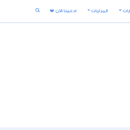
رات
المرئيات
ادعمنا اﻵن ❤️