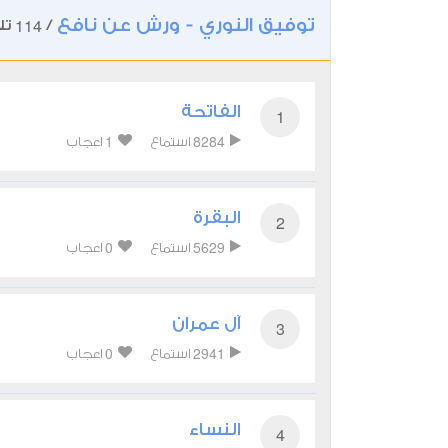
توفيق النوري - ورش عن نافع
114
/
تل
الفاتحة
1
1
8284
استماع
اعجاب
البقرة
2
0
5629
استماع
اعجاب
آل عمران
3
0
2941
استماع
اعجاب
النساء
4