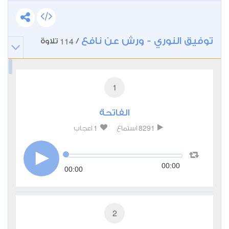
توفيق النوري - ورش عن نافع
114
/
تلاوة
1
الفاتحة
1
8291
استماع
اعجاب
00:00
00:00
2