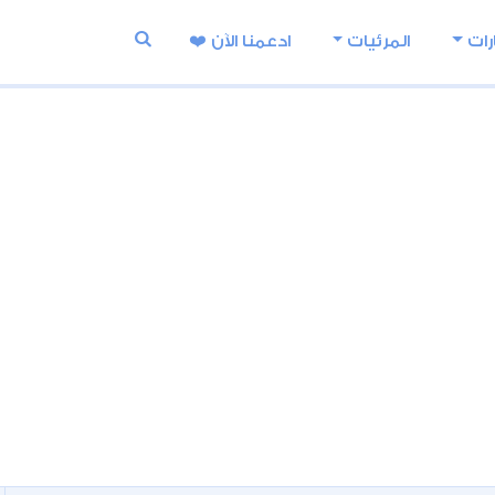
رات
المرئيات
ادعمنا اﻵن ❤️