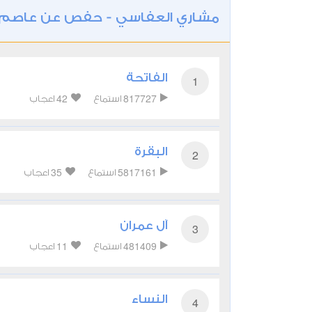
مشاري العفاسي - حفص عن عاصم
الفاتحة
1
42
817727
استماع
اعجاب
البقرة
2
35
5817161
استماع
اعجاب
آل عمران
3
11
481409
استماع
اعجاب
النساء
4