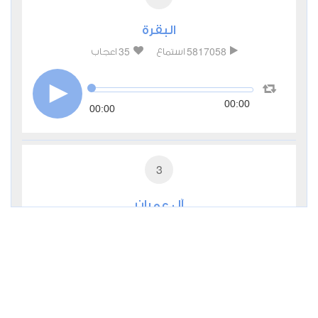
البقرة
35
5817058
استماع
اعجاب
00:00
00:00
3
آل عمران
11
481379
استماع
اعجاب
00:00
00:00