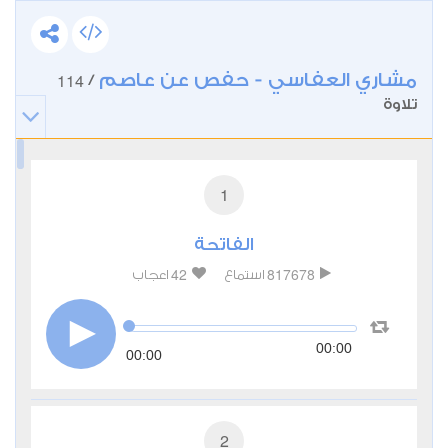
مشاري العفاسي - حفص عن عاصم
114
/
تلاوة
1
الفاتحة
42
817678
استماع
اعجاب
00:00
00:00
2