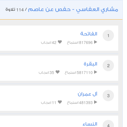
مشاري العفاسي - حفص عن عاصم
114
/
تلاوة
الفاتحة
1
42
817696
استماع
اعجاب
البقرة
2
35
5817110
استماع
اعجاب
آل عمران
3
11
481393
استماع
اعجاب
النساء
4