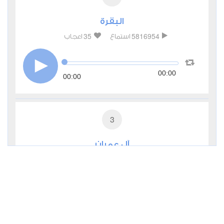
البقرة
35
5816954
استماع
اعجاب
00:00
00:00
3
آل عمران
11
481334
استماع
اعجاب
00:00
00:00