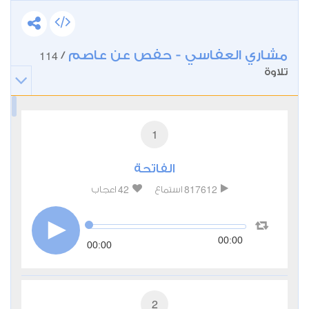
مشاري العفاسي - حفص عن عاصم
114
/
تلاوة
1
الفاتحة
42
817612
استماع
اعجاب
00:00
00:00
2