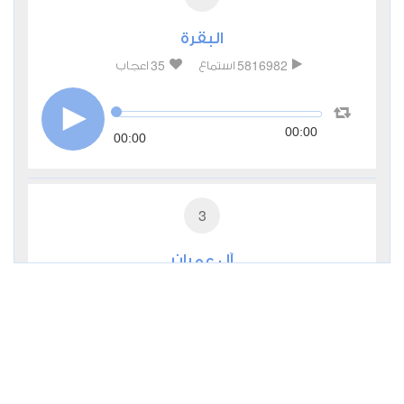
البقرة
35
5816982
استماع
اعجاب
00:00
00:00
3
آل عمران
11
481340
استماع
اعجاب
00:00
00:00