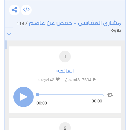
مشاري العفاسي - حفص عن عاصم
114
/
تلاوة
1
الفاتحة
42
817634
استماع
اعجاب
00:00
00:00
2