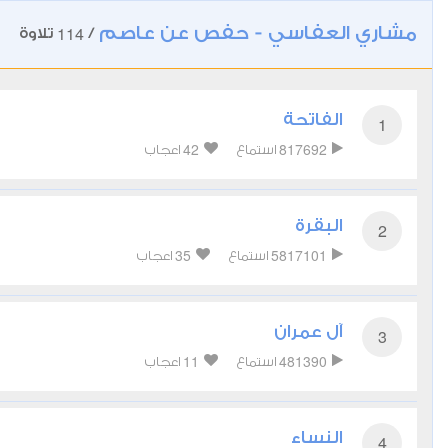
مشاري العفاسي - حفص عن عاصم
114
/
تلاوة
الفاتحة
1
42
817692
استماع
اعجاب
البقرة
2
35
5817101
استماع
اعجاب
آل عمران
3
11
481390
استماع
اعجاب
النساء
4