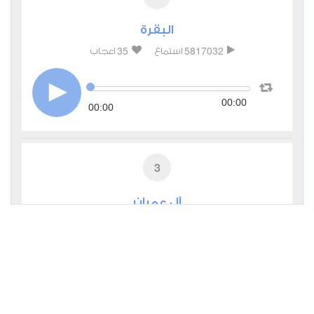
البقرة
35
5817032
استماع
اعجاب
00:00
00:00
3
آل عمران
11
481370
استماع
اعجاب
00:00
00:00