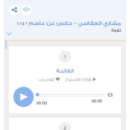
مشاري العفاسي - حفص عن عاصم
114
/
تلاوة
1
الفاتحة
42
817658
استماع
اعجاب
00:00
00:00
2