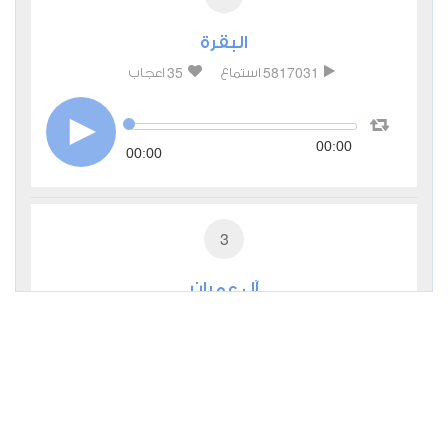
البقرة
35
5817031
استماع
اعجاب
00:00
00:00
3
آل عمران
11
481370
استماع
اعجاب
00:00
00:00