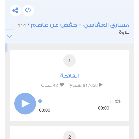
مشاري العفاسي - حفص عن عاصم
114
/
تلاوة
1
الفاتحة
42
817658
استماع
اعجاب
00:00
00:00
2