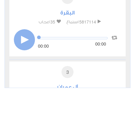
البقرة
35
5817114
استماع
اعجاب
00:00
00:00
3
آل عمران
11
481395
استماع
اعجاب
00:00
00:00