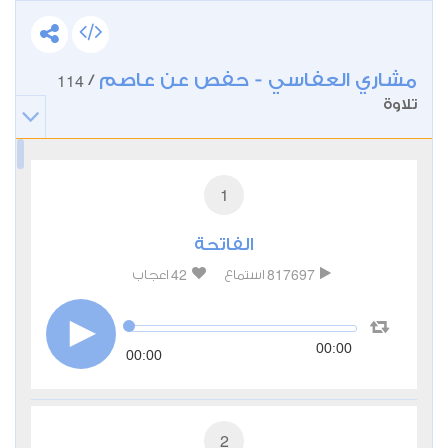
مشاري العفاسي - حفص عن عاصم
114
/
تلاوة
1
الفاتحة
42
817697
استماع
اعجاب
00:00
00:00
2