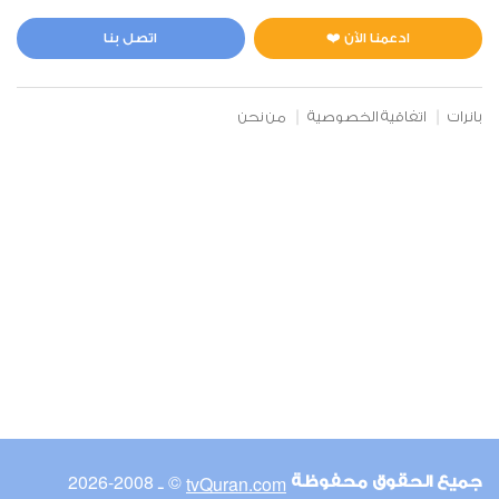
المائدة
0
2799
استماع
اعجاب
ادعمنا الآن ❤️
اتصل بنا
بانرات
اتفاقية الخصوصية
من نحن
00:00
00:00
6
الأنعام
0
2684
استماع
اعجاب
00:00
00:00
© ـ 2008-2026
tvQuran.com
جميع الحقوق محفوظة
7