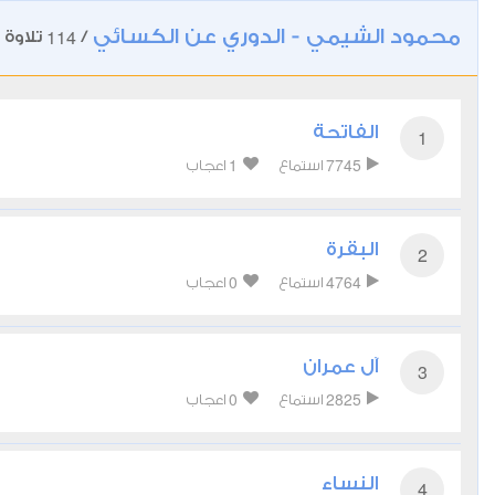
محمود الشيمي - الدوري عن الكسائي
114
/
تلاوة
الفاتحة
1
1
7745
استماع
اعجاب
البقرة
2
0
4764
استماع
اعجاب
آل عمران
3
0
2825
استماع
اعجاب
النساء
4