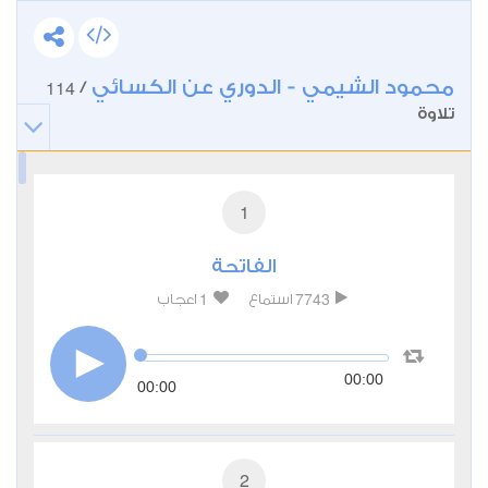
محمود الشيمي - الدوري عن الكسائي
114
/
تلاوة
1
الفاتحة
1
7743
استماع
اعجاب
00:00
00:00
2