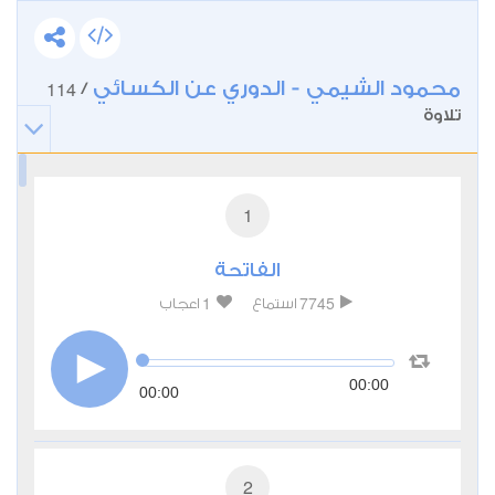
محمود الشيمي - الدوري عن الكسائي
114
/
تلاوة
1
الفاتحة
1
7745
استماع
اعجاب
00:00
00:00
2