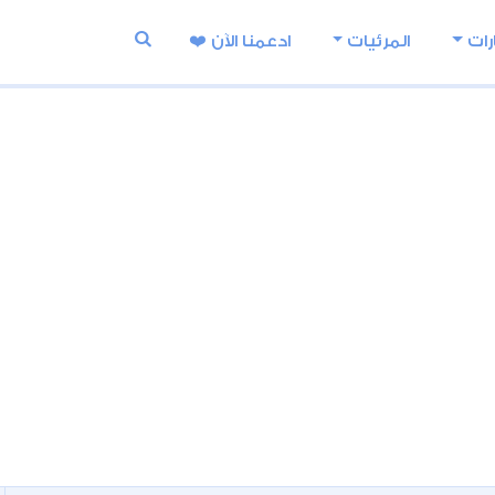
رات
المرئيات
ادعمنا اﻵن ❤️