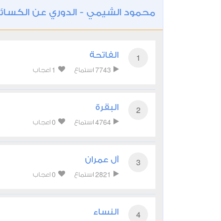
محمود الشيمي - الدوري عن الكسائ
الفاتحة
1
1
7743
استماع
اعجاب
البقرة
2
0
4764
استماع
اعجاب
آل عمران
3
0
2821
استماع
اعجاب
النساء
4