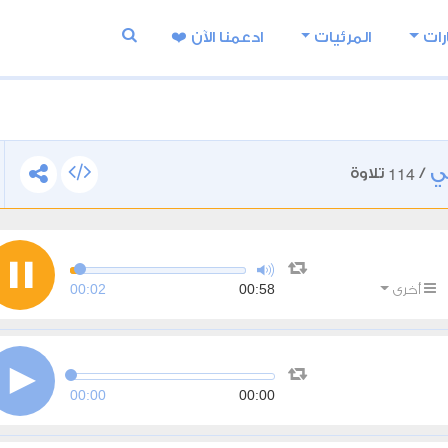
رات
المرئيات
ادعمنا اﻵن ❤️
ي
114
/
تلاوة
00:03
00:58
أخرى
00:00
00:00