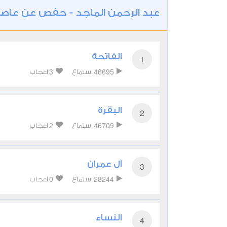
عبد الرحمن الماجد - حفص عن عاص
الفاتحة
1
3
46695
استماع
اعجاب
البقرة
2
2
46709
استماع
اعجاب
آل عمران
3
0
28244
استماع
اعجاب
النساء
4