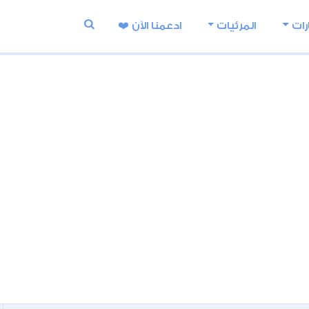
رات
المرئيات
ادعمنا اﻵن ❤️