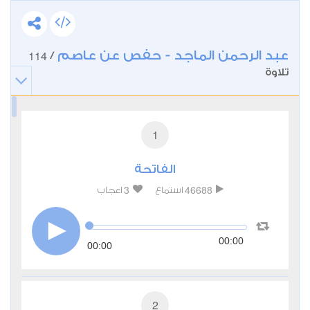
عبد الرحمن الماجد - حفص عن عاصم
114
/
تلاوة
1
الفاتحة
3
46688
استماع
اعجاب
00:00
00:00
2