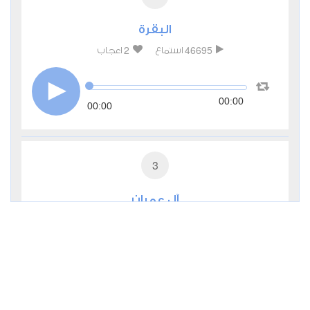
البقرة
2
46695
استماع
اعجاب
00:00
00:00
3
آل عمران
0
28243
استماع
اعجاب
00:00
00:00