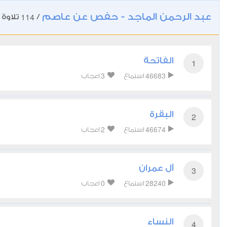
عبد الرحمن الماجد - حفص عن عاصم
114
/
تلاوة
الفاتحة
1
3
46683
استماع
اعجاب
البقرة
2
2
46674
استماع
اعجاب
آل عمران
3
0
28240
استماع
اعجاب
النساء
4