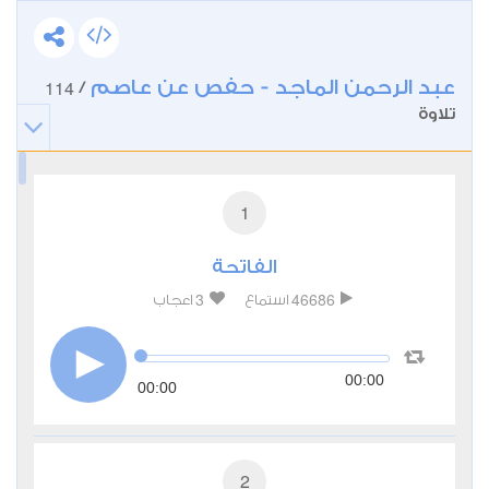
عبد الرحمن الماجد - حفص عن عاصم
114
/
تلاوة
1
الفاتحة
3
46686
استماع
اعجاب
00:00
00:00
2