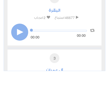
البقرة
2
46677
استماع
اعجاب
00:00
00:00
3
آل عمران
0
28243
استماع
اعجاب
00:00
00:00