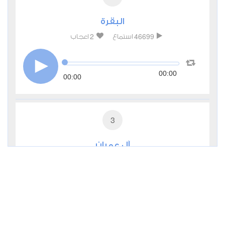
البقرة
2
46699
استماع
اعجاب
00:00
00:00
3
آل عمران
0
28244
استماع
اعجاب
00:00
00:00