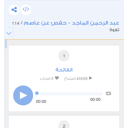
عبد الرحمن الماجد - حفص عن عاصم
114
/
تلاوة
1
الفاتحة
3
46688
استماع
اعجاب
00:00
00:00
2