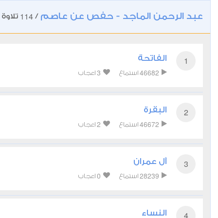
عبد الرحمن الماجد - حفص عن عاصم
114
/
تلاوة
الفاتحة
1
3
46682
استماع
اعجاب
البقرة
2
2
46672
استماع
اعجاب
آل عمران
3
0
28239
استماع
اعجاب
النساء
4