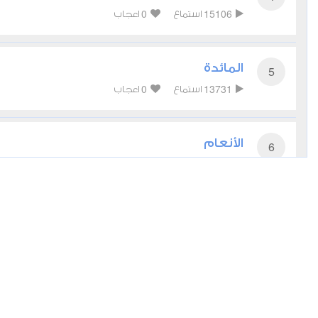
0
15106
استماع
اعجاب
المائدة
5
0
13731
استماع
اعجاب
الأنعام
6
أعجبني
مشاركة
تحميل
أخرى
الأعراف
7
0
10483
استماع
اعجاب
الأنفال
8
0
10448
استماع
اعجاب