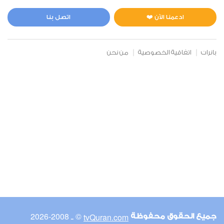
المائدة
0
13776
استماع
اعجاب
ادعمنا الآن ❤️
اتصل بنا
بانرات
اتفاقية الخصوصية
من نحن
00:00
00:00
6
الأنعام
1
11676
استماع
اعجاب
00:00
00:00
© ـ 2008-2026
tvQuran.com
جميع الحقوق محفوظة
7