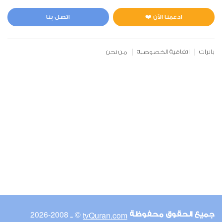
المائدة
0
13740
استماع
اعجاب
ادعمنا الآن ❤️
اتصل بنا
بانرات
اتفاقية الخصوصية
من نحن
00:00
00:00
6
الأنعام
1
11612
استماع
اعجاب
00:00
00:00
© ـ 2008-2026
tvQuran.com
جميع الحقوق محفوظة
7