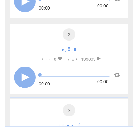
00:00
00:00
2
البقرة
8
133809
استماع
اعجاب
00:00
00:00
3
آل عمران
0
44311
استماع
اعجاب