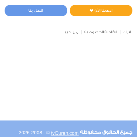
المائدة
0
24924
استماع
اعجاب
ادعمنا الآن ❤️
اتصل بنا
بانرات
اتفاقية الخصوصية
من نحن
00:00
00:00
6
الأنعام
0
19591
استماع
اعجاب
00:00
00:00
© ـ 2008-2026
tvQuran.com
جميع الحقوق محفوظة
7