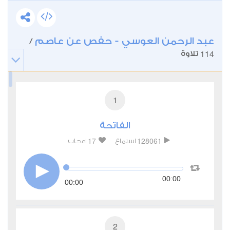
عبد الرحمن العوسي - حفص عن عاصم
/
114
تلاوة
1
الفاتحة
17
128061
استماع
اعجاب
00:00
00:00
2