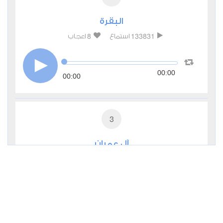
البقرة
8
133831
استماع
اعجاب
00:00
00:00
3
آل عمران
0
44340
استماع
اعجاب
00:00
00:00