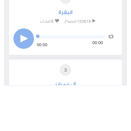
البقرة
8
133818
استماع
اعجاب
00:00
00:00
3
آل عمران
0
44323
استماع
اعجاب
00:00
00:00