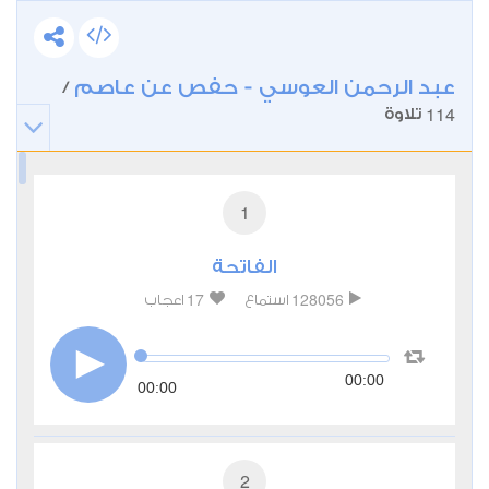
عبد الرحمن العوسي - حفص عن عاصم
/
114
تلاوة
1
الفاتحة
17
128056
استماع
اعجاب
00:00
00:00
2