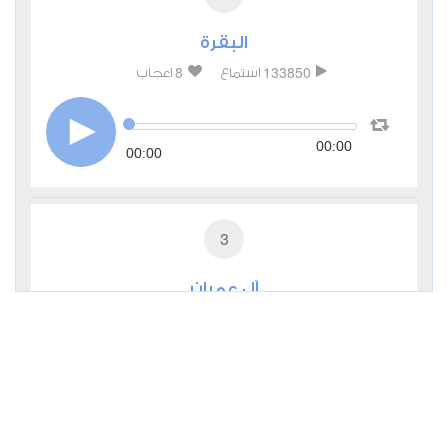
البقرة
8
133850
استماع
اعجاب
00:00
00:00
3
آل عمران
0
44372
استماع
اعجاب
00:00
00:00