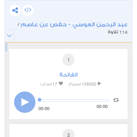
عبد الرحمن العوسي - حفص عن عاصم
/
114
تلاوة
1
الفاتحة
17
128082
استماع
اعجاب
00:00
00:00
2