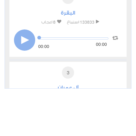
البقرة
8
133833
استماع
اعجاب
00:00
00:00
3
آل عمران
0
44343
استماع
اعجاب
00:00
00:00