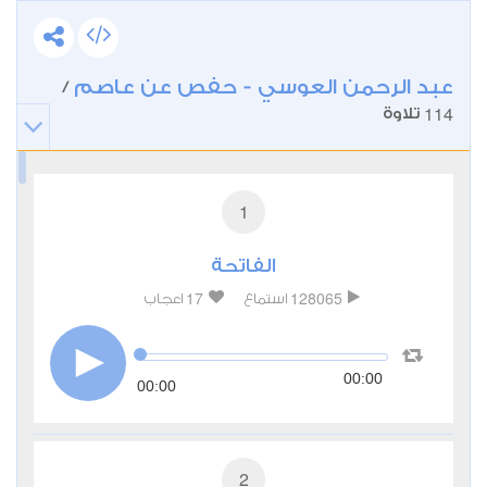
عبد الرحمن العوسي - حفص عن عاصم
/
114
تلاوة
1
الفاتحة
17
128065
استماع
اعجاب
00:00
00:00
2