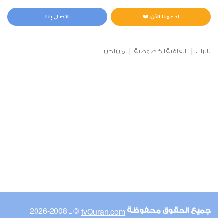
المائدة
0
24933
استماع
اعجاب
ادعمنا الآن ❤️
اتصل بنا
بانرات
اتفاقية الخصوصية
من نحن
00:00
00:00
6
الأنعام
0
19599
استماع
اعجاب
00:00
00:00
© ـ 2008-2026
tvQuran.com
جميع الحقوق محفوظة
7