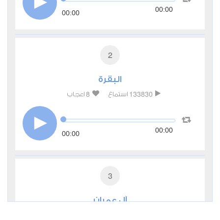
00:00
00:00
2
البقرة
8
133830
استماع
اعجاب
00:00
00:00
3
آل عمران
0
44338
استماع
اعجاب