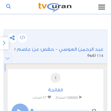
عبد الرحمن العوسي - حفص عن عاصم
/
114
تلاوة
1
الفاتحة
17
128060
استماع
اعجاب