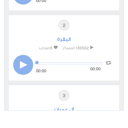
00:00
2
البقرة
8
186562
استماع
اعجاب
00:00
00:00
3
آل عمران
5
54552
استماع
اعجاب