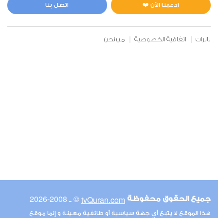
3
25500
استماع
اعجاب
ادعمنا الآن ❤️
اتصل بنا
بانرات
اتفاقية الخصوصية
من نحن
00:00
00:00
6
الأنعام
2
22975
استماع
اعجاب
00:00
00:00
© ـ 2008-2026
tvQuran.com
جميع الحقوق محفوظة
7
هذا الموقع لا يتبع أي جهة سياسية أو طائفية معينة و إنما موقع