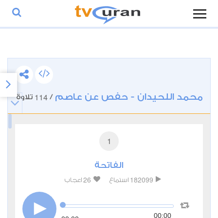
محمد اللحيدان - حفص عن عاصم
114
/
تلاوة
1
الفاتحة
26
182099
استماع
اعجاب
00:00