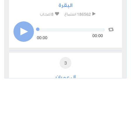
البقرة
8
186562
استماع
اعجاب
00:00
00:00
3
آل عمران
5
54554
استماع
اعجاب
00:00
00:00