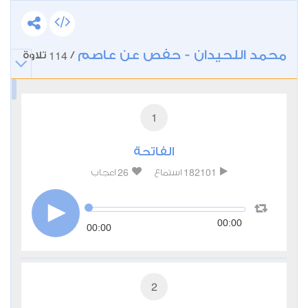
محمد اللحيدان - حفص عن عاصم
114
/
تلاوة
1
الفاتحة
26
182101
استماع
اعجاب
00:00
00:00
2