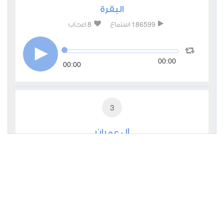
البقرة
8
186599
استماع
اعجاب
00:00
00:00
3
آل عمران
5
54588
استماع
اعجاب
00:00
00:00