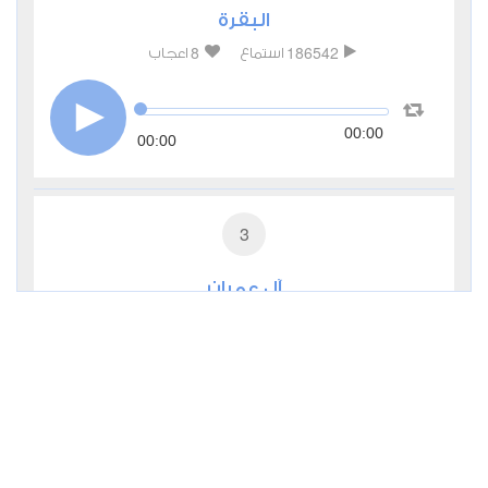
البقرة
8
186542
استماع
اعجاب
00:00
00:00
3
آل عمران
5
54534
استماع
اعجاب
00:00
00:00