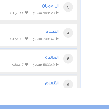
آل عمران
3
11
969123
استماع
اعجاب
النساء
4
10
739147
استماع
اعجاب
المائدة
5
7
583349
استماع
اعجاب
الأنعام
6
9
650521
استماع
اعجاب