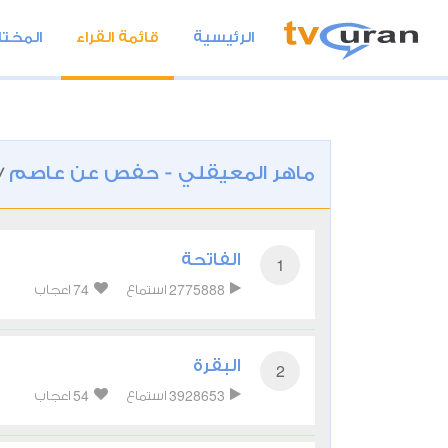
الرئيسية
قائمة القراء
المختا
ماهر المعيقلي - حفص عن عاصم
/
الفاتحة
1
74
2775888
استماع
اعجاب
البقرة
2
54
3928653
استماع
اعجاب