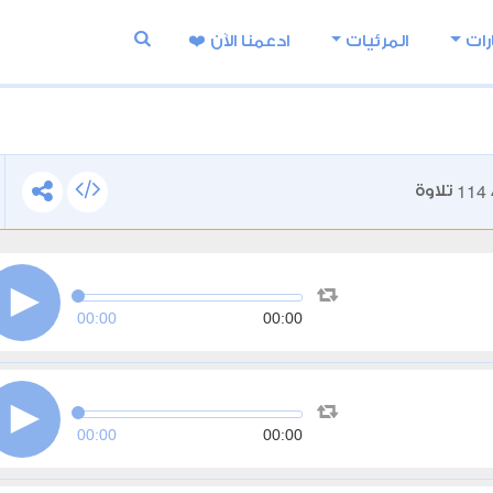
رات
المرئيات
ادعمنا اﻵن ❤️
114
تلاوة
00:00
00:00
00:00
00:00