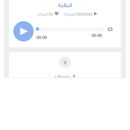
البقرة
54
3929040
استماع
اعجاب
00:00
00:00
3
آل عمران
11
969225
استماع
اعجاب
00:00
00:00