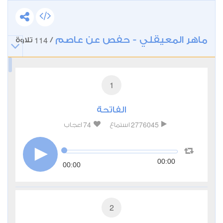
ماهر المعيقلي - حفص عن عاصم
114
/
تلاوة
1
الفاتحة
74
2776045
استماع
اعجاب
00:00
00:00
2