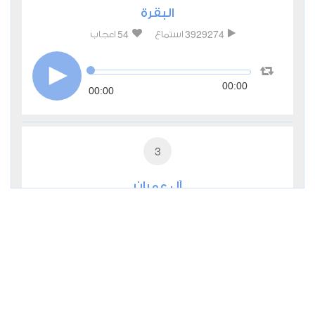
البقرة
54
3929274
استماع
اعجاب
00:00
00:00
3
آل عمران
11
969314
استماع
اعجاب
00:00
00:00