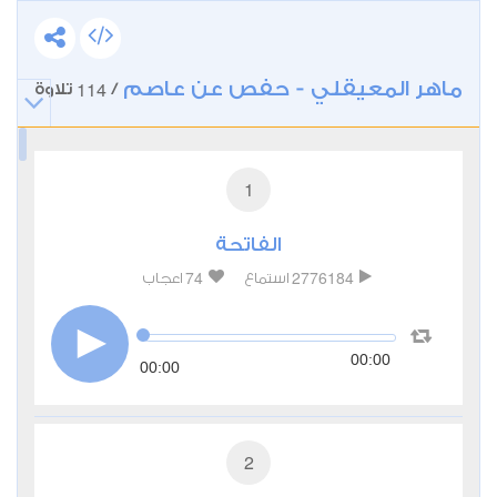
ماهر المعيقلي - حفص عن عاصم
114
/
تلاوة
1
الفاتحة
74
2776184
استماع
اعجاب
00:00
00:00
2