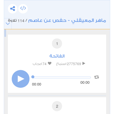
ماهر المعيقلي - حفص عن عاصم
114
/
تلاوة
1
الفاتحة
74
2775769
استماع
اعجاب
00:00
00:00
2