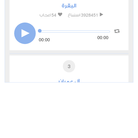
البقرة
54
3928451
استماع
اعجاب
00:00
00:00
3
آل عمران
11
969052
استماع
اعجاب
00:00
00:00