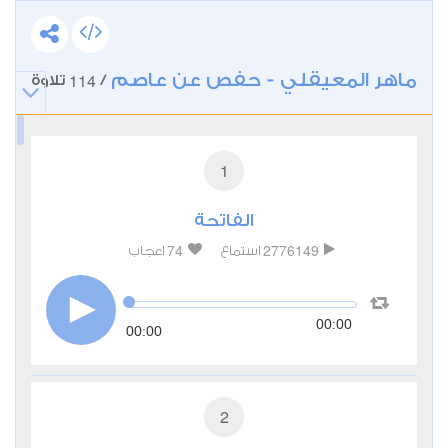
ماهر المعيقلي - حفص عن عاصم
114
/
تلاوة
1
الفاتحة
74
2776149
استماع
اعجاب
00:00
00:00
2