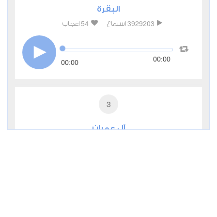
البقرة
54
3929203
استماع
اعجاب
00:00
00:00
3
آل عمران
11
969278
استماع
اعجاب
00:00
00:00