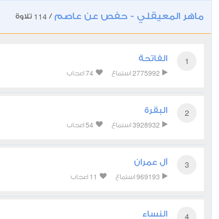
ماهر المعيقلي - حفص عن عاصم
114
/
تلاوة
الفاتحة
1
74
2775992
استماع
اعجاب
البقرة
2
54
3928932
استماع
اعجاب
آل عمران
3
11
969193
استماع
اعجاب
النساء
4