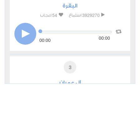
البقرة
54
3929270
استماع
اعجاب
00:00
00:00
3
آل عمران
11
969312
استماع
اعجاب
00:00
00:00