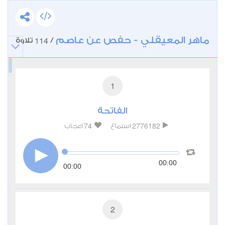
ماهر المعيقلي - حفص عن عاصم
114
/
تلاوة
1
الفاتحة
74
2776182
استماع
اعجاب
00:00
00:00
2