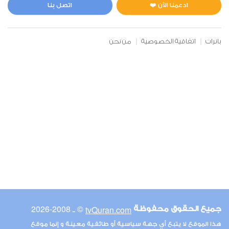
7
583469
استماع
اعجاب
ادعمنا الآن ❤️
اتصل بنا
بانرات
اتفاقية الخصوصية
من نحن
00:00
00:00
6
الأنعام
9
650636
استماع
اعجاب
00:00
00:00
© ـ 2008-2026
tvQuran.com
جميع الحقوق محفوظة
7
هذا الموقع لا يتبع أي جهة سياسية أو طائفية معينة و إنما موقع