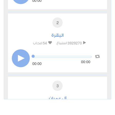
00:00
2
البقرة
54
3929270
استماع
اعجاب
00:00
00:00
3
آل عمران
11
969314
استماع
اعجاب