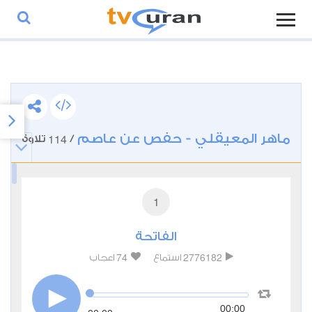
ماهر المعيقلي - حفص عن عاصم
114
/
تلاوة
1
الفاتحة
74
2776182
استماع
اعجاب
00:00