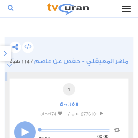
ماهر المعيقلي - حفص عن عاصم
114
/
تلاوة
1
الفاتحة
74
2776101
استماع
اعجاب
00:00