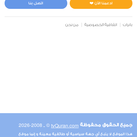
7
583433
استماع
اعجاب
ادعمنا الآن ❤️
اتصل بنا
بانرات
اتفاقية الخصوصية
من نحن
00:00
00:00
6
الأنعام
9
650595
استماع
اعجاب
00:00
00:00
© ـ 2008-2026
tvQuran.com
جميع الحقوق محفوظة
7
هذا الموقع لا يتبع أي جهة سياسية أو طائفية معينة و إنما موقع