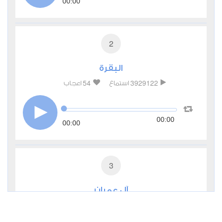
00:00
2
البقرة
54
3929122
استماع
اعجاب
00:00
00:00
3
آل عمران
11
969258
استماع
اعجاب