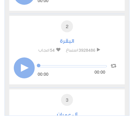
00:00
2
البقرة
54
3928486
استماع
اعجاب
00:00
00:00
3
آل عمران
11
969059
استماع
اعجاب