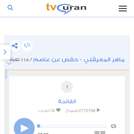
ماهر المعيقلي - حفص عن عاصم
114
/
تلاوة
1
الفاتحة
74
2775798
استماع
اعجاب
00:00