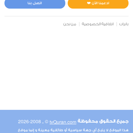
7
583299
استماع
اعجاب
ادعمنا الآن ❤️
اتصل بنا
بانرات
اتفاقية الخصوصية
من نحن
00:00
00:00
6
الأنعام
9
650468
استماع
اعجاب
00:00
00:00
© ـ 2008-2026
tvQuran.com
جميع الحقوق محفوظة
7
هذا الموقع لا يتبع أي جهة سياسية أو طائفية معينة و إنما موقع